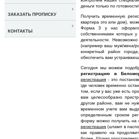
деньги только по готовности
ЗАКАЗАТЬ ПРОПИСКУ
Получить временную регис
квартира это или дом), мо
Форма 3 у нас оформля
КОНТАКТЫ
собственниками которых у
деятельности. Невозможно
(например ваш муж/жена/ро
конкретный район город
обеспечить вам устраивающ
Сегодня мы можем подоб
регистрацию в Белом
регистрация
- это постанов
где человек временно оста
том, если у вас уже есть п
вам целесообразно пристр
другом районе, вам не ну
временном учете вам выда
определенным сроком рег
форму можно получить на с
регистрация
(штамп в паспор
как правило на продолжи
более. Штамп проставляется